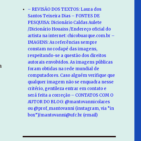
– REVISÃO DOS TEXTOS: Laura dos
Santos Teixeira Dias – FONTES DE
PESQUISA: Dicionário Caldas Aulete
/Dicionário Houaiss /Endereço oficial do
artista na internet: chicobuarque.com.br –
IMAGENS: As referências sempre
constam no rodapé das imagens,
respeitando-se a questão dos direitos
autorais envolvidos. As imagens públicas
a
foram obtidas na rede mundial de
computadores. Caso alguém verifique que
qualquer imagem não se enquadra nesse
critério, gentileza entrar em contato e
será feita a correção – CONTATOS COM O
AUTOR DO BLOG: @mantovannicolares
ou @prof_mantovanni (instagram, via “in
box”)/mantovanni@ufc.br (email)