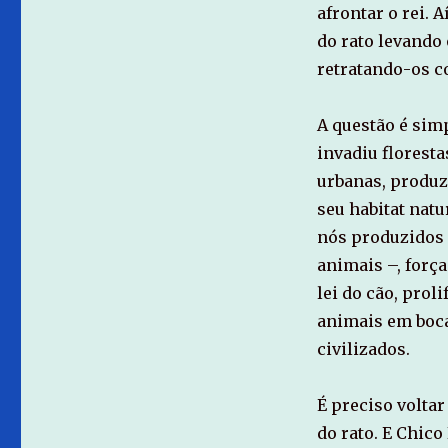
afrontar o rei. 
do rato levando
retratando-os c
A questão é sim
invadiu florest
urbanas, produz
seu habitat natu
nós produzidos 
animais –, forç
lei do cão, pro
animais em boca
civilizados.
É preciso volta
do rato. E Chico