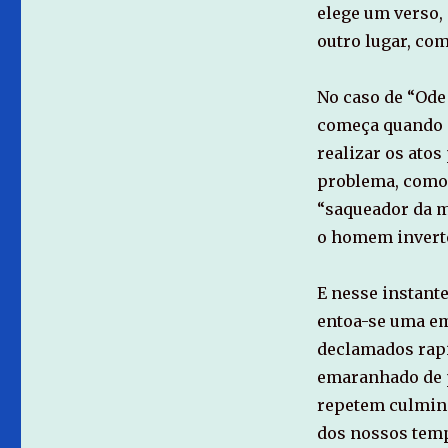
elege um verso,
outro lugar, com
No caso de “Ode
começa quando e
realizar os ato
problema, como 
“saqueador da me
o homem inverter
E nesse instante
entoa-se uma e
declamados rapi
emaranhado de p
repetem culmin
dos nossos temp