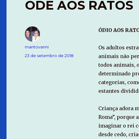
ODE AOS RATOS
ÓDIO AOS RATO
Autor
mantovanni
Os adultos estra
Publicado
23 de setembro de 2018
animais não per
em
todos animais, o
determinado pro
categorias, com
estantes dividid
Criança adora me
Roma”, porque a 
imaginar o rei c
desde cedo, cri