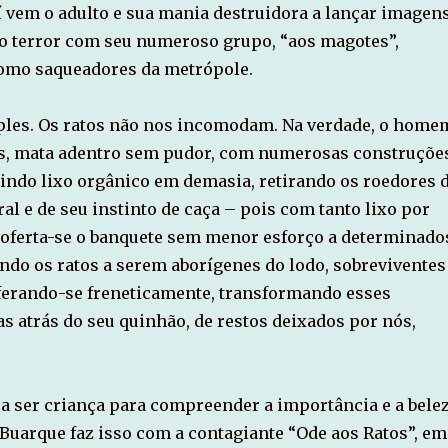
Aí vem o adulto e sua mania destruidora a lançar imagen
 o terror com seu numeroso grupo, “aos magotes”,
omo saqueadores da metrópole.
ples. Os ratos não nos incomodam. Na verdade, o home
as, mata adentro sem pudor, com numerosas construçõe
indo lixo orgânico em demasia, retirando os roedores 
ral e de seu instinto de caça – pois com tanto lixo por
oferta-se o banquete sem menor esforço a determinado
ando os ratos a serem aborígenes do lodo, sobreviventes
liferando-se freneticamente, transformando esses
s atrás do seu quinhão, de restos deixados por nós,
r a ser criança para compreender a importância e a bele
 Buarque faz isso com a contagiante “Ode aos Ratos”, em