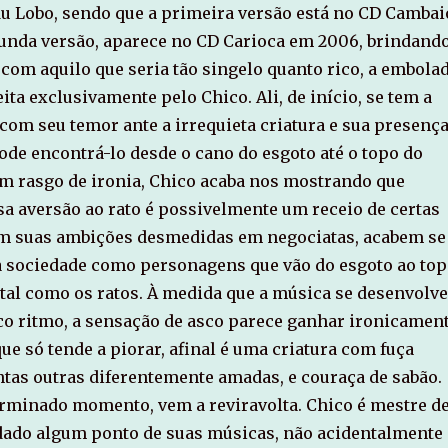
u Lobo, sendo que a primeira versão está no CD Cambai
egunda versão, aparece no CD Carioca em 2006, brindand
 com aquilo que seria tão singelo quanto rico, a embola
eita exclusivamente pelo Chico. Ali, de início, se tem a
 com seu temor ante a irrequieta criatura e sua presenç
ode encontrá-lo desde o cano do esgoto até o topo do
m rasgo de ironia, Chico acaba nos mostrando que
sa aversão ao rato é possivelmente um receio de certas
om suas ambições desmedidas em negociatas, acabem se
a sociedade como personagens que vão do esgoto ao to
 tal como os ratos. À medida que a música se desenvolve
co ritmo, a sensação de asco parece ganhar ironicamen
e só tende a piorar, afinal é uma criatura com fuça
ntas outras diferentemente amadas, e couraça de sabão.
erminado momento, vem a reviravolta. Chico é mestre d
 dado algum ponto de suas músicas, não acidentalmente