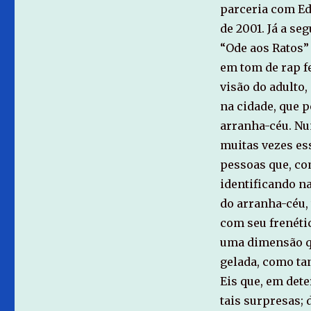
parceria com Ed
de 2001. Já a s
“Ode aos Ratos”
em tom de rap
f
visão do adulto,
na cidade, que p
arranha-céu. Nu
muitas vezes es
pessoas que, c
identificando n
do arranha-céu,
com seu frenéti
uma dimensão qu
gelada, como ta
Eis que, em det
tais surpresas;