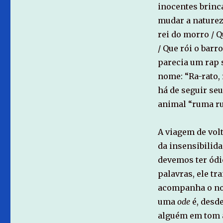
inocentes brinca
mudar a natureza
rei do morro / Qu
/ Que rói o barro
parecia um rap 
nome: “Ra-rato, 
há de seguir seu
animal “ruma rua
A viagem de vol
da insensibilida
devemos ter ódio
palavras, ele t
acompanha o no
uma
ode
é, desde
alguém em tom 