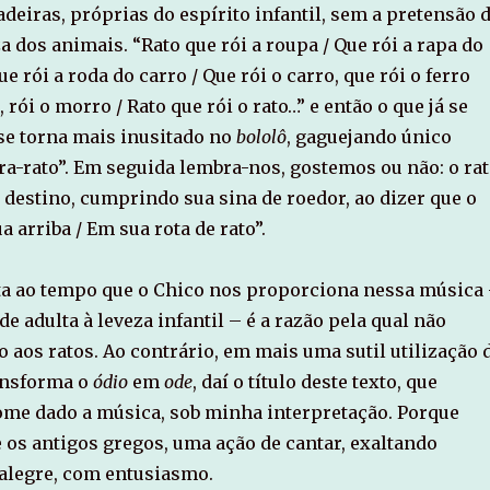
deiras, próprias do espírito infantil, sem a pretensão 
 dos animais. “Rato que rói a roupa / Que rói a rapa do
e rói a roda do carro / Que rói o carro, que rói o ferro
, rói o morro / Rato que rói o rato…” e então o que já se
se torna mais inusitado no
bololô
, gaguejando único
ra-rato”. Em seguida lembra-nos, gostemos ou não: o ra
 destino, cumprindo sua sina de roedor, ao dizer que o
 arriba / Em sua rota de rato”.
ta ao tempo que o Chico nos proporciona nessa música
de adulta à leveza infantil – é a razão pela qual não
 aos ratos. Ao contrário, em mais uma sutil utilização 
ransforma o
ódio
em
ode
, daí o título deste texto, que
me dado a música, sob minha interpretação. Porque
 os antigos gregos, uma ação de cantar, exaltando
alegre, com entusiasmo.