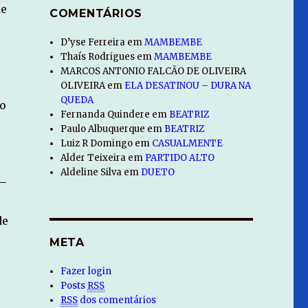
de
COMENTÁRIOS
D’yse Ferreira
em
MAMBEMBE
Thaís Rodrigues
em
MAMBEMBE
MARCOS ANTONIO FALCÃO DE OLIVEIRA
OLIVEIRA
em
ELA DESATINOU – DURA NA
QUEDA
to
Fernanda Quindere
em
BEATRIZ
Paulo Albuquerque
em
BEATRIZ
Luiz R Domingo
em
CASUALMENTE
Alder Teixeira
em
PARTIDO ALTO
Aldeline Silva
em
DUETO
 –
de
META
Fazer login
Posts
RSS
RSS
dos comentários